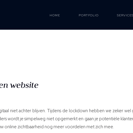
HOME
PORTFOLIO
SERVICE
en website
igitaal niet achter blijven. Tijdens de lockdown hebben we zeker wel
 Anders wordt je simpelweg niet opgemerkt en gaan je potentiële klan
ouw online zichtbaarheid nog meer voordelen met zich mee.