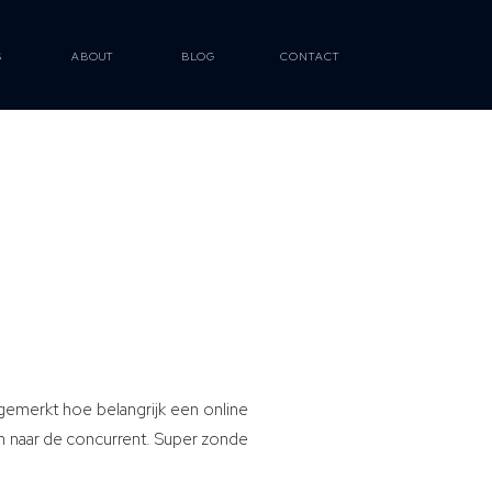
S
ABOUT
BLOG
CONTACT
 gemerkt hoe belangrijk een online
ten naar de concurrent. Super zonde